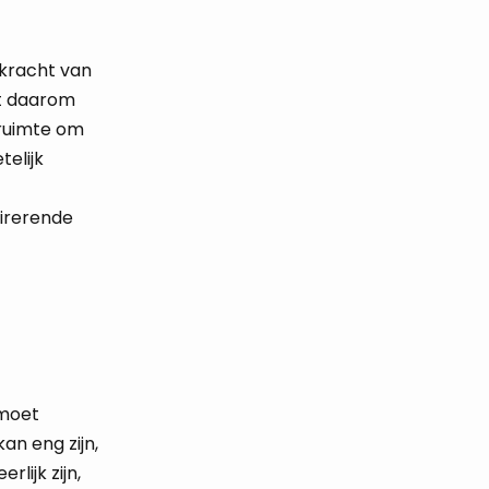
 kracht van
at daarom
 ruimte om
telijk
pirerende
 moet
an eng zijn,
lijk zijn,