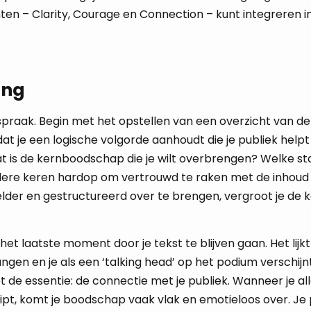
nten – Clarity, Courage en Connection – kunt integreren in
ing
spraak. Begin met het opstellen van een overzicht van de
dat je een logische volgorde aanhoudt die je publiek helpt 
at is de kernboodschap die je wilt overbrengen? Welke st
ere keren hardop om vertrouwd te raken met de inhoud 
lder en gestructureerd over te brengen, vergroot je de k
het laatste moment door je tekst te blijven gaan. Het lijkt
hangen en je als een ‘talking head’ op het podium verschijn
et de essentie: de connectie met je publiek. Wanneer je al
ipt, komt je boodschap vaak vlak en emotieloos over. Je 