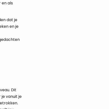
 en als
den dat je
eken en je
n gedachten
veau. Dit
je vanuit je
betrokken.