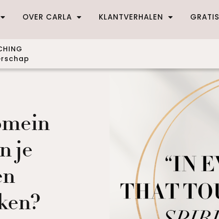
OVER CARLA
KLANTVERHALEN
GRATI
CHING
derschap
domein
n je
en
eken?