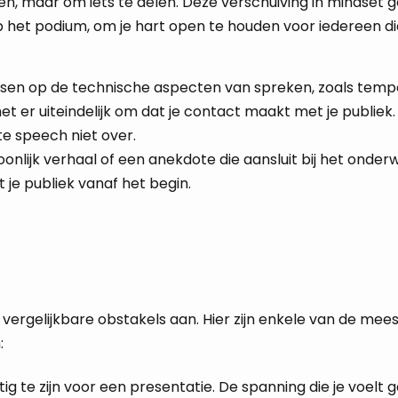
en, maar om iets te delen. Deze verschuiving in mindset g
 het podium, om je hart open te houden voor iedereen di
ocussen op de technische aspecten van spreken, zoals tem
et er uiteindelijk om dat je contact maakt met je publiek.
e speech niet over.
onlijk verhaal of een anekdote die aansluit bij het onderw
je publiek vanaf het begin.
vergelijkbare obstakels aan. Hier zijn enkele van de mee
:
g te zijn voor een presentatie. De spanning die je voelt 