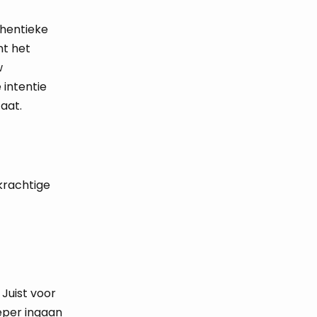
thentieke
nt het
w
intentie
aat.
krachtige
Juist voor
ieper ingaan