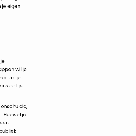
 je eigen
je
appen wil je
en om je
ans dat je
 onschuldig,
t. Hoewel je
leen
publiek