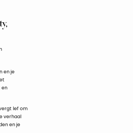
y,
n
n en je
et
k en
vergt lef om
je verhaal
den en je