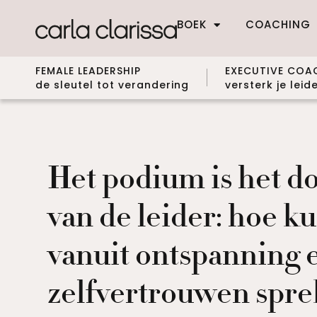
BOEK
COACHING
FEMALE LEADERSHIP
EXECUTIVE COA
de sleutel tot verandering
versterk je lei
Het podium is het 
van de leider: hoe ku
vanuit ontspanning 
zelfvertrouwen spr