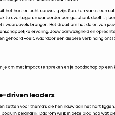
it het hart en echt aanwezig zijn. Spreken vanuit een au
iek te overtuigen, maar eerder een geschenk deelt. Jij be
 iets waardevols brengen. Het draait om het delen van jou
schappelijke ervaring. Jouw aanwezigheid en oprechte 
 en gehoord voelt, waardoor een diepere verbinding ontst
pen je om met impact te spreken en je boodschap op een 
se-driven leaders
en zetten voor thema’s die hen nauw aan het hart liggen. 
 podium belangrijk. Daarom wil ik in deze blog nog wat d