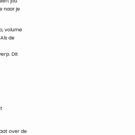
eeft jou
e naar je
po, volume
 Als de
erp. Dit
st
gaat over de