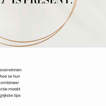
t overwinnen
 hoe ze hun
 combineer
ectie maakt
rijkste tips