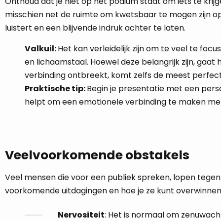
Onthoud dat je niet op het podium staat om iets te krijg
misschien net de ruimte om kwetsbaar te mogen zijn op
luistert en een blijvende indruk achter te laten.
Valkuil:
Het kan verleidelijk zijn om te veel te f
en lichaamstaal. Hoewel deze belangrijk zijn, gaat h
verbinding ontbreekt, komt zelfs de meest perfect
Praktische tip:
Begin je presentatie met een perso
helpt om een emotionele verbinding te maken met 
Veelvoorkomende obstakels
Veel mensen die voor een publiek spreken, lopen tegen 
voorkomende uitdagingen en hoe je ze kunt overwinnen
Nervositeit
: Het is normaal om zenuwachti